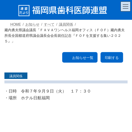
コ
ナ
ン
ビ
テ
ゲ
ン
ー
HOME
お知らせ
すべて
議員関係
ツ
シ
藏内勇夫県議会議長「ＦＡＶＡワンヘルス福岡オフィス（ＦＯＦ）藏内勇夫
へ
ョ
所長全国都道府県議会議長会会長就任記念『ＦＯＦを支援する集い２０２
ス
ン
５』」
キ
に
ッ
移
お知らせ一覧
印刷する
プ
動
議員関係
・日時 令和７年９月９日（火） １７：３０
・場所 ホテル日航福岡