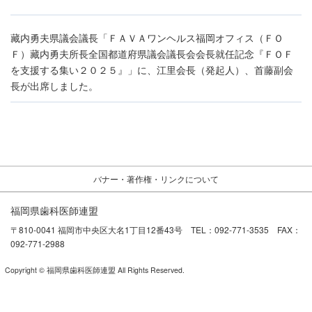
藏内勇夫県議会議長「ＦＡＶＡワンヘルス福岡オフィス（ＦＯ
Ｆ）藏内勇夫所長全国都道府県議会議長会会長就任記念『ＦＯＦ
を支援する集い２０２５』」に、江里会長（発起人）、首藤副会
長が出席しました。
バナー・著作権・リンクについて
福岡県歯科医師連盟
〒810-0041 福岡市中央区大名1丁目12番43号 TEL：092-771-3535 FAX：
092-771-2988
Copyright © 福岡県歯科医師連盟 All Rights Reserved.