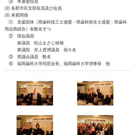
③ 本連盟役員
(2) 各郡市区支部役員及び会員
(3) 来賓関係
① 支援団体（県歯科技工士連盟・県歯科衛生士連盟・県歯科
用品商組合）各数名ずつ
② 国会議員
参議員 松山まさじ候補
衆議院 井上貴博議員 他６名
③ 県議会議員 数名
④ 福岡歯科大学同窓会長、福岡歯科大学理事長 他