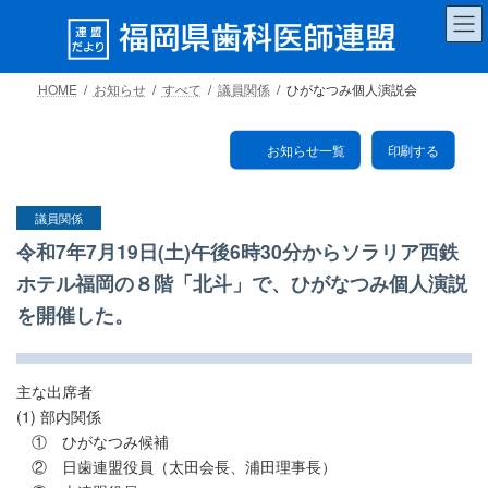
コ
ナ
ン
ビ
テ
ゲ
ン
ー
HOME
お知らせ
すべて
議員関係
ひがなつみ個人演説会
ツ
シ
へ
ョ
ス
ン
お知らせ一覧
印刷する
キ
に
ッ
移
プ
動
議員関係
令和7年7月19日(土)午後6時30分からソラリア西鉄
ホテル福岡の８階「北斗」で、ひがなつみ個人演説
を開催した。
主な出席者
(1) 部内関係
① ひがなつみ候補
② 日歯連盟役員（太田会長、浦田理事長）