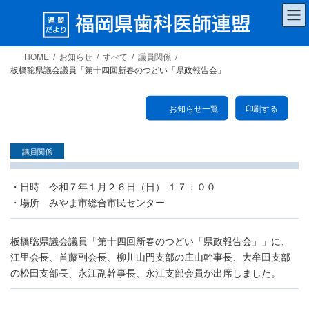
コ
ナ
ン
ビ
テ
ゲ
ン
ー
HOME
お知らせ
すべて
議員関係
ツ
シ
板橋聡県議会議員「第十四回新春のつどい「県政報告会」
へ
ョ
ス
ン
キ
に
お知らせ一覧
印刷する
ッ
移
プ
動
議員関係
・日時 令和７年１月２６日（日） １７：００
・場所 みやま市総合市民センター
板橋聡県議会議員「第十四回新春のつどい「県政報告会」」に、
江里会長、首藤副会長、柳川山門支部の庄山幹事長、大牟田支部
の松田支部長、永江副幹事長、永江支部会員が出席しました。